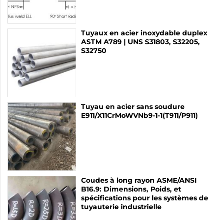
Tuyaux en acier inoxydable duplex
ASTM A789 | UNS S31803, S32205,
S32750
Tuyau en acier sans soudure
E911/X11CrMoWVNb9-1-1(T911/P911)
Coudes à long rayon ASME/ANSI
B16.9: Dimensions, Poids, et
spécifications pour les systèmes de
tuyauterie industrielle