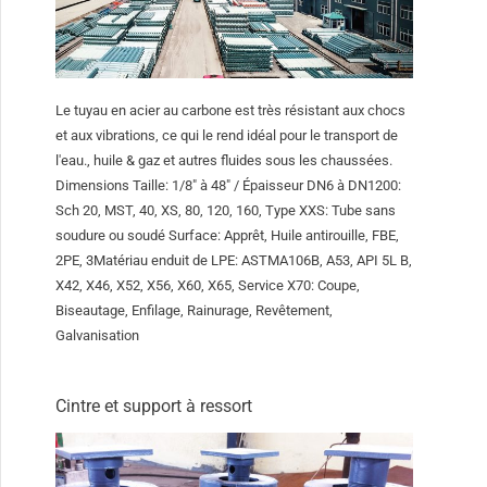
Le tuyau en acier au carbone est très résistant aux chocs
et aux vibrations, ce qui le rend idéal pour le transport de
l'eau., huile & gaz et autres fluides sous les chaussées.
Dimensions Taille: 1/8″ à 48″ / Épaisseur DN6 à DN1200:
Sch 20, MST, 40, XS, 80, 120, 160, Type XXS: Tube sans
soudure ou soudé Surface: Apprêt, Huile antirouille, FBE,
2PE, 3Matériau enduit de LPE: ASTMA106B, A53, API 5L B,
X42, X46, X52, X56, X60, X65, Service X70: Coupe,
Biseautage, Enfilage, Rainurage, Revêtement,
Galvanisation
Cintre et support à ressort