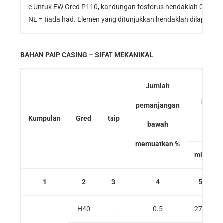
e Untuk EW Gred P110, kandungan fosforus hendaklah 0.020
NL = tiada had. Elemen yang ditunjukkan hendaklah dilaporkan
BAHAN PAIP CASING – SIFAT MEKANIKAL
hasi
Jumlah
kekua
pemanjangan
Kumpulan
Gred
taip
MP
bawah
memuatkan %
min
1
2
3
4
5
H40
–
0.5
276