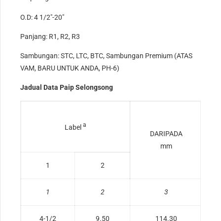
O.D: 4 1/2″-20″
Panjang: R1, R2, R3
Sambungan: STC, LTC, BTC, Sambungan Premium (ATAS
VAM, BARU UNTUK ANDA, PH-6)
Jadual Data Paip Selongsong
a
Label
DARIPADA
mm
1
2
1
2
3
4-1/2
9.50
114.30