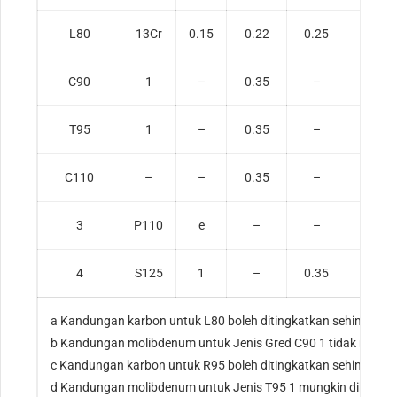
L80
13Cr
0.15
0.22
0.25
1
C90
1
–
0.35
–
1.2
T95
1
–
0.35
–
1.2
C110
–
–
0.35
–
1.2
3
P110
e
–
–
–
4
S125
1
–
0.35
a Kandungan karbon untuk L80 boleh ditingkatkan sehingga 
b Kandungan molibdenum untuk Jenis Gred C90 1 tidak mempun
c Kandungan karbon untuk R95 boleh ditingkatkan sehingga 
d Kandungan molibdenum untuk Jenis T95 1 mungkin dikurangk