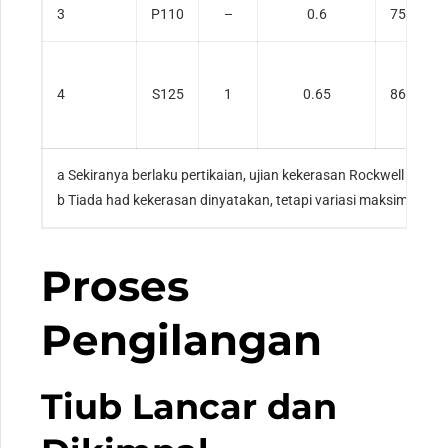
3
P110
–
0.6
758
4
S125
1
0.65
862
a Sekiranya berlaku pertikaian, ujian kekerasan Rockwell C m
b Tiada had kekerasan dinyatakan, tetapi variasi maksimum di
Proses
Pengilangan
Tiub Lancar dan