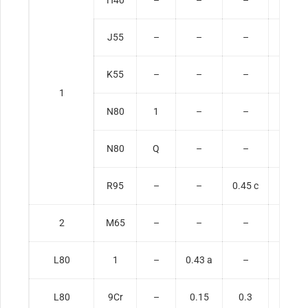
J55
–
–
–
–
K55
–
–
–
–
1
N80
1
–
–
–
N80
Q
–
–
–
R95
–
–
0.45 c
–
2
M65
–
–
–
–
L80
1
–
0.43 a
–
1.9
L80
9Cr
–
0.15
0.3
0.6