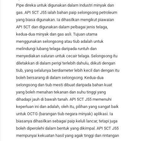
Pipe direka untuk digunakan dalam industri minyak dan
gas. API 5CT J55 ialah bahan paip selongsong petroleum
yang biasa digunakan. Ia dihasilkan mengikut piawaian
API 5CT dan digunakan dalam pelbagai jenis telaga,
kedua-dua minyak dan gas asli. Tujuan utama
menggunakan selongsong atau tiub adalah untuk
melindungi lubang telaga daripada runtuh dan
menyediakan saluran untuk cecair telaga. Selongsong itu
diletakkan di dalam perigi terlebih dahulu, diikuti dengan
tiub, yang selalunya berdiameter lebih kecil dan dengan itu
boleh bersarang di dalam selongsong. Kedua-dua
selongsong dan tiub mesti dibuat daripada bahan kuat
yang boleh menahan tekanan dan suhu tinggi yang
dihadapi jauh di bawah tanah. API 5CT J55 memenuhi
keperluan ini dan adalah, oleh itu, pilihan yang sangat baik
untuk OCTG (barangan tiub negara minyak) aplikasi. Ia
biasanya dihasilkan sebagai paip keluli lancar, tetapi juga
boleh diperolehi dalam bentuk yang dikimpal. API 5CT J55
mempunyai kekuatan hasil yang agak tinggi dan rintangan