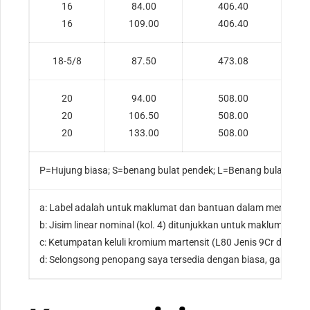
16
84.00
406.40
16
109.00
406.40
18-5/8
87.50
473.08
20
94.00
508.00
20
106.50
508.00
20
133.00
508.00
P=Hujung biasa; S=benang bulat pendek; L=Benang bulat pan
a: Label adalah untuk maklumat dan bantuan dalam membuat
b: Jisim linear nominal (kol. 4) ditunjukkan untuk maklumat sah
c: Ketumpatan keluli kromium martensit (L80 Jenis 9Cr dan 13Cr
d: Selongsong penopang saya tersedia dengan biasa, ganding