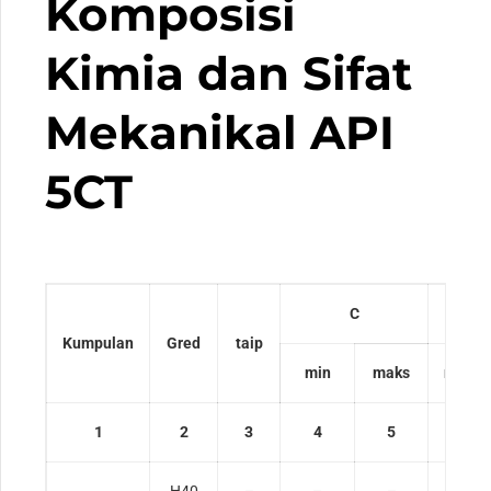
Komposisi
Kimia dan Sifat
Mekanikal API
5CT
C
Kumpulan
Gred
taip
min
maks
min
1
2
3
4
5
6
H40
–
–
–
–