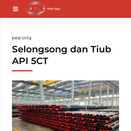
paip octg
Selongsong dan Tiub
API 5CT