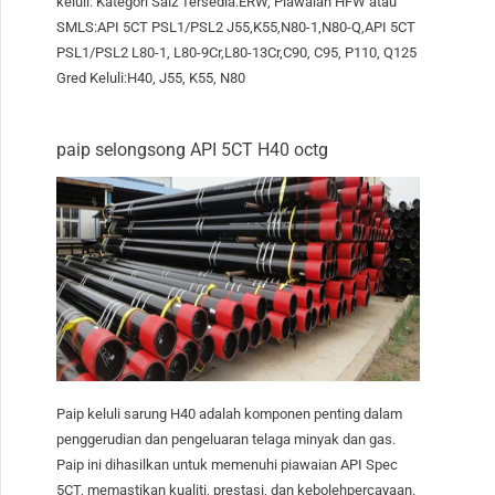
keluli. Kategori Saiz Tersedia:ERW, Piawaian HFW atau
SMLS:API 5CT PSL1/PSL2 J55,K55,N80-1,N80-Q,API 5CT
PSL1/PSL2 L80-1, L80-9Cr,L80-13Cr,C90, C95, P110, Q125
Gred Keluli:H40, J55, K55, N80
paip selongsong API 5CT H40 octg
Paip keluli sarung H40 adalah komponen penting dalam
penggerudian dan pengeluaran telaga minyak dan gas.
Paip ini dihasilkan untuk memenuhi piawaian API Spec
5CT, memastikan kualiti, prestasi, dan kebolehpercayaan.