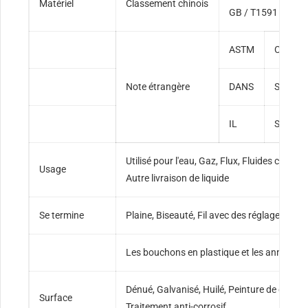
Matériel
Classement chinois
GB / T1591
ASTM
Catégor
Note étrangère
DANS
S185, 
IL
SS330,
Utilisé pour l'eau, Gaz, Flux, Fluides combus
Usage
Autre livraison de liquide
Se termine
Plaine, Biseauté, Fil avec des réglages ou d
Les bouchons en plastique et les anneaux en
Dénué, Galvanisé, Huilé, Peinture de couleu
Surface
Traitement anti-corrosif