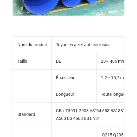
Nom du produit
Tuyau en acier anti-corrosion
Taille
DE
20~ 406 mm(1/2po
Épaisseur
1.2~ 15,7 mm
Longueur
Toute longueur en
GB / T3091-2008 ASTM A53 BS1387 BS 
Standard
A500 BS 4568 BS EN31
Q215 Q235 selon 