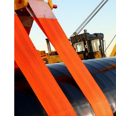
Paip Mekanikal Lancar ASTM A519
Paip Keluli LSAW
Paip Silinder
Bertekanan Tinggi
Paip Keluli SAWL
Paip Seamless Silinder
Paip keluli LSAW
Gas
Paip Keluli SAWH
Paip Keluli SSAW
Paip DSAW
Paip Kimpalan
Lingkaran
Paip Keluli A53 LSAW