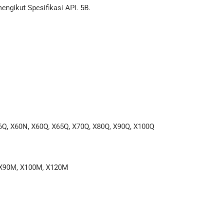
engikut Spesifikasi API. 5B.
6Q, X60N, X60Q, X65Q, X70Q, X80Q, X90Q, X100Q
 X90M, X100M, X120M