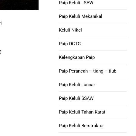
Nikel 201 Tiub Keluli
Paip Keluli LSAW
P110 Tiub Selongsong
Paip Keluli Mekanikal
Aloi L-605 Tiub Keluli
i
Paip Selongsong V150
Keluli Nikel
Tiub Sarung C90
Paip OCTG
5
M65 CASING TUBING
Kelengkapan Paip
Gandingan Selongsong
Paip Perancah – tiang – tiub
Tiub
Paip Keluli Lancar
Sendi Anak Anjing
Paip Keluli SSAW
Selongsong
Paip Keluli Tahan Karat
Paip Keluli Berstruktur