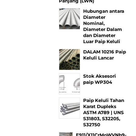
Panjang (LWN)
Hubungan antara
Diameter
Nominal,
Diameter Dalam
dan Diameter
Luar Paip Keluli
DALAM 10216 Paip
Keluli Lancar
Stok Aksesori
paip WP304
Paip Keluli Tahan
Karat Dupleks
ASTM A789 | UNS
S31803, S32205,
S32750
E911/X11CrMoWVNb9-