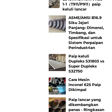
1-1（T911/P911）paip
keluli lancar
ASME/ANSI B16.9
Siku Jejari
Panjang: Dimensi,
Timbang, dan
Spesifikasi untuk
Sistem Perpaipan
Perindustrian
Paip keluli
Dupleks S31803 vs
Super Dupleks
S32750
Cara Mesin
Inconel 625 Paip
Dikimpal
Paip lancar yang
dikembangkan
panas - Ringkasan