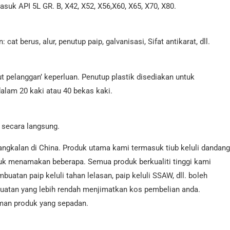
suk API 5L GR. B, X42, X52, X56,X60, X65, X70, X80.
at berus, alur, penutup paip, galvanisasi, Sifat antikarat, dll.
t pelanggan’ keperluan. Penutup plastik disediakan untuk
dalam 20 kaki atau 40 bekas kaki.
 secara langsung.
angkalan di China. Produk utama kami termasuk tiub keluli dandang
untuk menamakan beberapa. Semua produk berkualiti tinggi kami
uatan paip keluli tahan lelasan, paip keluli SSAW, dll. boleh
buatan yang lebih rendah menjimatkan kos pembelian anda.
aman produk yang sepadan.