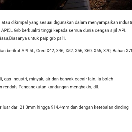
car atau dikimpal yang sesuai digunakan dalam menyampaikan industr
API5L Grb berkualiti tinggi kepada semua dunia dengan sijil API.
iasa,Biasanya untuk paip grb psl1.
n berikut:API 5L, Gred X42, X46, X52, X56, X60, X65, X70, Bahan X7
 gas industri, minyak, air dan banyak cecair lain. Ia boleh
an rendah, Pengangkutan kandungan menghakis, dll.
r luar dari 21.3mm hingga 914.4mm dan dengan ketebalan dinding