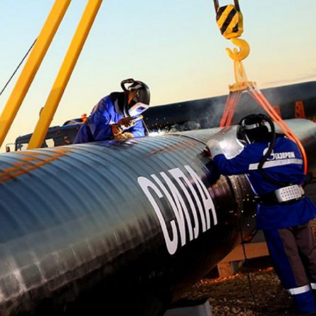
Paip Keluli ASTM A519
2LPE / 2Paip Bersalut
LPP
Paip Keluli ASTM A213
Paip Keluli Bergalvani
Paip Keluli Aloi ASTM
A369
Paip Salutan Dalaman
Epoksi
Paip Keluli Aloi ASTM
A250
Paip dan Pemasangan
PTFE Berbaris
Paip Keluli Aloi ASTM
A556
Paip Dandang Keluli
A209