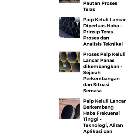
Pautan Proses
Teras
Paip Keluli Lancar
Diperluas Haba -
Prinsip Teras
Proses dan
Analisis Teknikal
Proses Paip Keluli
Lancar Panas
dikembangkan -
Sejarah
Perkembangan
dan Situasi
Semasa
Paip Keluli Lancar
Berkembang
Haba Frekuensi
Tinggi -
Teknologi, Aliran
Aplikasi dan