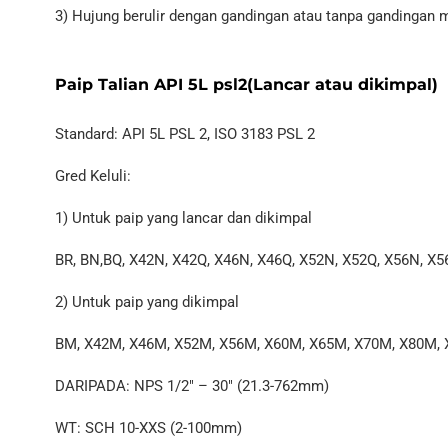
3) Hujung berulir dengan gandingan atau tanpa gandingan m
Paip Talian API 5L psl2(Lancar atau dikimpal)
Standard: API 5L PSL 2, ISO 3183 PSL 2
Gred Keluli:
1) Untuk paip yang lancar dan dikimpal
BR, BN,BQ, X42N, X42Q, X46N, X46Q, X52N, X52Q, X56N, X5
2) Untuk paip yang dikimpal
BM, X42M, X46M, X52M, X56M, X60M, X65M, X70M, X80M,
DARIPADA: NPS 1/2″ – 30″ (21.3-762mm)
WT: SCH 10-XXS (2-100mm)