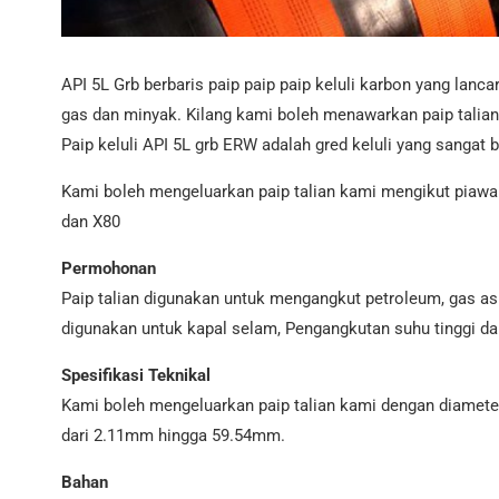
Paip Keluli A252
DALAM 10219 Paip yang
API 5L Grb berbaris paip paip paip keluli karbon yang lan
dikimpal
gas dan minyak. Kilang kami boleh menawarkan paip talian 
Paip keluli API 5L grb ERW adalah gred keluli yang sangat b
Kami boleh mengeluarkan paip talian kami mengikut piawaia
dan X80
Permohonan
Paip talian digunakan untuk mengangkut petroleum, gas asli,
digunakan untuk kapal selam, Pengangkutan suhu tinggi d
Spesifikasi Teknikal
Kami boleh mengeluarkan paip talian kami dengan diamete
dari 2.11mm hingga 59.54mm.
Bahan