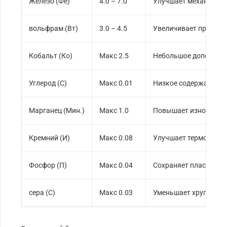
Железо (Фе)
4.0 – 7.0
Улучшает механическ
вольфрам (Вт)
3.0 – 4.5
Увеличивает прочнос
Кобальт (Ко)
Макс 2.5
Небольшое дополнени
Углерод (С)
Макс 0.01
Низкое содержание у
Марганец (Мин.)
Макс 1.0
Повышает износосто
Кремний (И)
Макс 0.08
Улучшает термостойк
Фосфор (П)
Макс 0.04
Сохраняет пластично
сера (С)
Макс 0.03
Уменьшает хрупкость