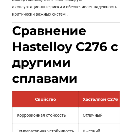
эксплуатационные риски и обеспечивает надежность
критически важных систем..
Сравнение
Hastelloy C276 с
другими
сплавами
Свойство
Хастеллой C276
Ин
Коррозионная стойкость
Отличный
Оч
Температурная устойчивость
Высокий
Вы