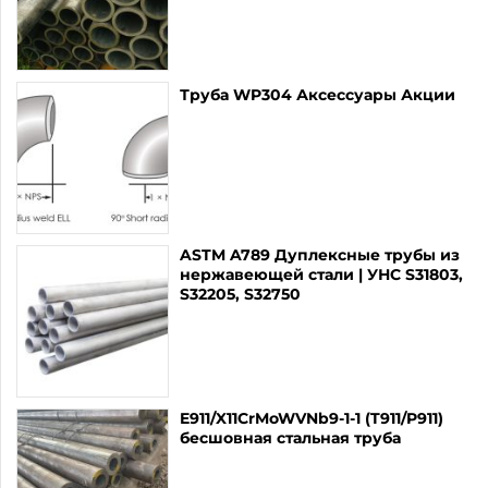
Труба WP304 Аксессуары Акции
ASTM A789 Дуплексные трубы из
нержавеющей стали | УНС S31803,
S32205, S32750
E911/X11CrMoWVNb9-1-1 (T911/P911)
бесшовная стальная труба