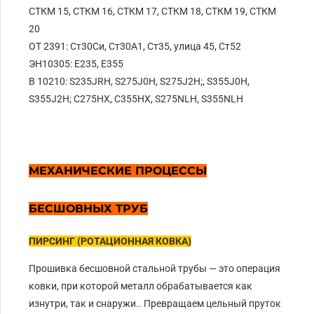
СТКМ 15, СТКМ 16, СТКМ 17, СТКМ 18, СТКМ 19, СТКМ
20
ОТ 2391: Ст30Си, Ст30А1, Ст35, улица 45, Ст52
ЭН10305: Е235, Е355
В 10210: S235JRH, S275J0H, S275J2H;, S355J0H,
S355J2H; С275НХ, С355НХ, S275NLH, S355NLH
МЕХАНИЧЕСКИЕ ПРОЦЕССЫ
БЕСШОВНЫХ ТРУБ
ПИРСИНГ (РОТАЦИОННАЯ КОВКА)
Прошивка бесшовной стальной трубы — это операция
ковки, при которой металл обрабатывается как
изнутри, так и снаружи.. Превращаем цельный пруток