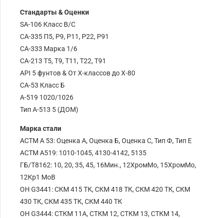
Стандарты & Оценки
SA-106 Класс B/C
СА-335 П5, Р9, P11, P22, P91
СА-333 Марка 1/6
СА-213 Т5, Т9, Т11, Т22, Т91
API 5 фунтов & От X-классов до X-80
СА-53 Класс Б
А-519 1020/1026
Тип А-513 5 (ДОМ)
Марка стали
АСТМ А 53: Оценка А, Оценка Б, Оценка С, Тип Ф, Тип Е
АСТМ А519: 1010-1045, 4130-4142, 5135
ГБ/T8162: 10, 20, 35, 45, 16Мин., 12ХромМо, 15ХромМо,
12Кр1 МоВ
ОН G3441: СКМ 415 ТК, СКМ 418 ТК, СКМ 420 ТК, СКМ
430 ТК, СКМ 435 ТК, СКМ 440 ТК
ОН G3444: СТКМ 11А, СТКМ 12, СТКМ 13, СТКМ 14,