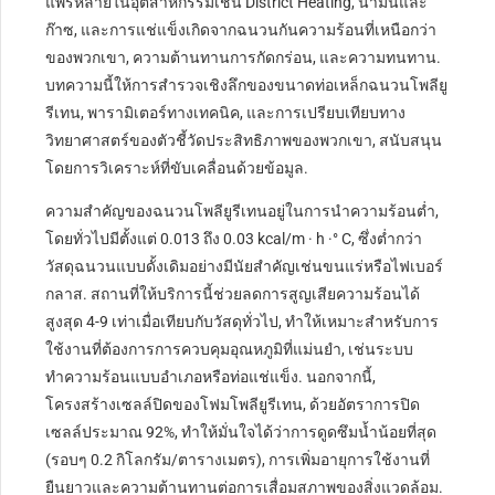
แพร่หลายในอุตสาหกรรมเช่น District Heating, น้ำมันและ
ก๊าซ, และการแช่แข็งเกิดจากฉนวนกันความร้อนที่เหนือกว่า
ของพวกเขา, ความต้านทานการกัดกร่อน, และความทนทาน.
บทความนี้ให้การสำรวจเชิงลึกของขนาดท่อเหล็กฉนวนโพลียู
รีเทน, พารามิเตอร์ทางเทคนิค, และการเปรียบเทียบทาง
วิทยาศาสตร์ของตัวชี้วัดประสิทธิภาพของพวกเขา, สนับสนุน
โดยการวิเคราะห์ที่ขับเคลื่อนด้วยข้อมูล.
ความสำคัญของฉนวนโพลียูรีเทนอยู่ในการนำความร้อนต่ำ,
โดยทั่วไปมีตั้งแต่ 0.013 ถึง 0.03 kcal/m · h ·° C, ซึ่งต่ำกว่า
วัสดุฉนวนแบบดั้งเดิมอย่างมีนัยสำคัญเช่นขนแร่หรือไฟเบอร์
กลาส. สถานที่ให้บริการนี้ช่วยลดการสูญเสียความร้อนได้
สูงสุด 4-9 เท่าเมื่อเทียบกับวัสดุทั่วไป, ทำให้เหมาะสำหรับการ
ใช้งานที่ต้องการการควบคุมอุณหภูมิที่แม่นยำ, เช่นระบบ
ทำความร้อนแบบอำเภอหรือท่อแช่แข็ง. นอกจากนี้,
โครงสร้างเซลล์ปิดของโฟมโพลียูรีเทน, ด้วยอัตราการปิด
เซลล์ประมาณ 92%, ทำให้มั่นใจได้ว่าการดูดซึมน้ำน้อยที่สุด
(รอบๆ 0.2 กิโลกรัม/ตารางเมตร), การเพิ่มอายุการใช้งานที่
ยืนยาวและความต้านทานต่อการเสื่อมสภาพของสิ่งแวดล้อม.