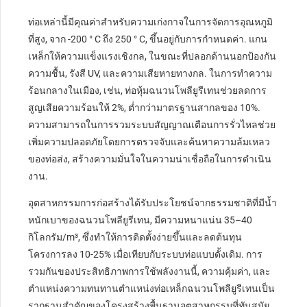
ท่อเหล่านี้มีคุณค่าสำหรับความเก่งกาจในการจัดการอุณหภูมิ
ที่สูง, จาก -200 ° C ถึง 250 ° C, ขึ้นอยู่กับการกำหนดค่า. แกน
เหล็กให้ความแข็งแรงเชิงกล, ในขณะที่ปลอกด้านนอกป้องกัน
ความชื้น, รังสี UV, และความเสียหายทางกล. ในการทำความ
ร้อนกลางในเมือง, เช่น, ท่อหุ้มฉนวนโพลียูรีเทนช่วยลดการ
สูญเสียความร้อนให้ 2%, ต่ำกว่ามาตรฐานสากลของ 10%.
ความสามารถในการรวมระบบสัญญาณเตือนการรั่วไหลช่วย
เพิ่มความปลอดภัยโดยการตรวจจับและค้นหาความล้มเหลว
ของท่อส่ง, สร้างความมั่นใจในความน่าเชื่อถือในการดำเนิน
งาน.
อุตสาหกรรมการก่อสร้างได้รับประโยชน์จากธรรมชาติที่มีน้ำ
หนักเบาของฉนวนโพลียูรีเทน, มีความหนาแน่น 35–40
กิโลกรัม/m³, ซึ่งทำให้การติดตั้งง่ายขึ้นและลดต้นทุน
โครงการลง 10-25% เมื่อเทียบกับระบบท่อแบบดั้งเดิม. การ
รวมกันของประสิทธิภาพการใช้พลังงานนี้, ความคุ้มค่า, และ
ตำแหน่งความทนทานตำแหน่งท่อเหล็กฉนวนโพลียูรีเทนเป็น
รากฐานสำคัญของโครงสร้างพื้นฐานอุตสาหกรรมที่ทันสมัย.