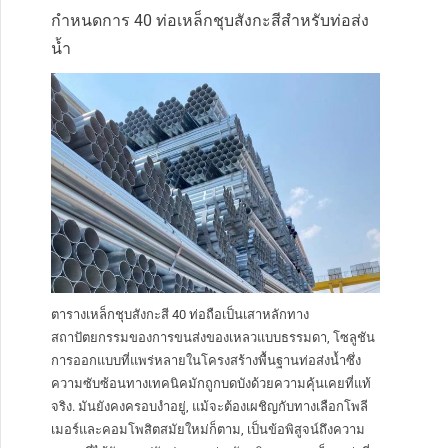
กำหนดการ 40 ท่อเหล็กชุบสังกะสีสำหรับท่อส่ง
น้ำ
ตารางเหล็กชุบสังกะสี 40 ท่อถือเป็นเสาหลักทาง
สถาปัตยกรรมของการขนส่งของเหลวแบบธรรมดา, โซลูชัน
การออกแบบที่แพร่หลายในโครงสร้างพื้นฐานท่อส่งน้ำซึ่ง
ความซับซ้อนทางเทคนิคมักถูกบดบังด้วยความคุ้นเคยที่แท้
จริง. มันยังคงครอบงำอยู่, แม้จะต้องเผชิญกับทางเลือกโพลี
เมอร์และคอมโพสิตสมัยใหม่ก็ตาม, เป็นข้อพิสูจน์ถึงความ