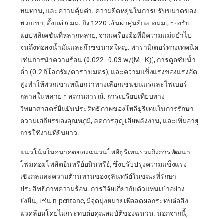
ทนทาน, และความคุ้มค่า. ความยืดหยุ่นในการปรับขนาดของ
พวกเขา, ตั้งแต่ 6 มม. ถึง 1220 เส้นผ่าศูนย์กลางมม., รองรับ
แอปพลิเคชันที่หลากหลาย, จากเครื่องมือที่มีความแม่นยำไป
จนถึงท่อส่งน้ำมันและก๊าซขนาดใหญ่. พารามิเตอร์ทางเทคนิค
เช่นการนำความร้อน (0.022–0.03 w/(M · K)), การดูดซับน้ำ
ต่ำ (0.2 กิโลกรัม/ตารางเมตร), และความแข็งแรงของแรงอัด
สูงทำให้พวกเขาเหนือกว่าทางเลือกเช่นขนแร่และไฟเบอร์
กลาสในหลาย ๆ สถานการณ์. การเปรียบเทียบทาง
วิทยาศาสตร์ยืนยันประสิทธิภาพของโพลียูรีเทนในการรักษา
ความเสถียรของอุณหภูมิ, ลดการสูญเสียพลังงาน, และเพิ่มอายุ
การใช้งานที่ยืนยาว.
แนวโน้มในอนาคตของฉนวนโพลียูรีเทนรวมถึงการพัฒนา
โฟมคอมโพสิตอินทรีย์อนินทรีย์, ซึ่งปรับปรุงความแข็งแรง
เชิงกลและความต้านทานของจุลินทรีย์ในขณะที่รักษา
ประสิทธิภาพความร้อน. การวิจัยเกี่ยวกับตัวแทนเป่าอย่าง
ยั่งยืน, เช่น n-pentane, มีจุดมุ่งหมายเพื่อลดผลกระทบต่อสิ่ง
แวดล้อมโดยไม่กระทบต่อคุณสมบัติของฉนวน. นอกจากนี้,