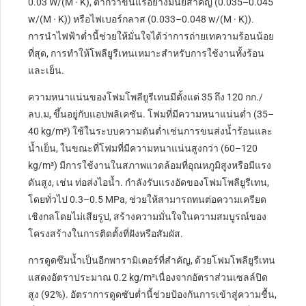
0.03 W/(M · K), ต่ำกว่าขนแร่อย่างมีนัยสำคัญ (0.035–0.045
w/(M · K)) หรือไฟเบอร์กลาส (0.033–0.048 w/(M · K)).
การนำไฟฟ้าต่ำนี้ช่วยให้มั่นใจได้ว่าการถ่ายเทความร้อนน้อย
ที่สุด, การทำให้โพลียูรีเทนเหมาะสำหรับการใช้งานทั้งร้อน
และเย็น.
ความหนาแน่นของโฟมโพลียูรีเทนมีตั้งแต่ 35 ถึง 120 กก./
ลบ.ม, ขึ้นอยู่กับแอปพลิเคชัน. โฟมที่มีความหนาแน่นต่ำ (35–
40 kg/m³) ใช้ในระบบความดันต่ำเช่นการขนส่งน้ำร้อนและ
น้ำเย็น, ในขณะที่โฟมที่มีความหนาแน่นสูงกว่า (60–120
kg/m³) มีการใช้งานในสภาพแวดล้อมที่อุณหภูมิสูงหรือมีแรง
ดันสูง, เช่น ท่อส่งไอน้ำ. กำลังรับแรงอัดของโฟมโพลียูรีเทน,
โดยทั่วไป 0.3–0.5 MPa, ช่วยให้สามารถทนต่อความเครียด
เชิงกลโดยไม่เสียรูป, สร้างความมั่นใจในความสมบูรณ์ของ
โครงสร้างในการติดตั้งที่ฝังหรือสัมผัส.
การดูดซึมน้ำเป็นอีกพารามิเตอร์ที่สำคัญ, ด้วยโฟมโพลียูรีเทน
แสดงอัตราประมาณ 0.2 kg/m²เนื่องจากอัตราส่วนเซลล์ปิด
สูง (92%). อัตราการดูดซับต่ำนี้ช่วยป้องกันการเข้าสู่ความชื้น,