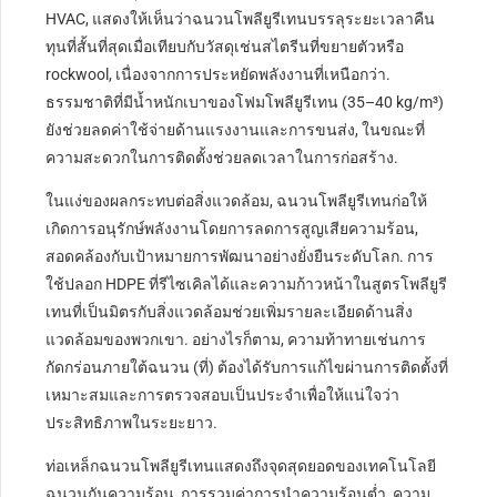
HVAC, แสดงให้เห็นว่าฉนวนโพลียูรีเทนบรรลุระยะเวลาคืน
ทุนที่สั้นที่สุดเมื่อเทียบกับวัสดุเช่นสไตรีนที่ขยายตัวหรือ
rockwool, เนื่องจากการประหยัดพลังงานที่เหนือกว่า.
ธรรมชาติที่มีน้ำหนักเบาของโฟมโพลียูรีเทน (35–40 kg/m³)
ยังช่วยลดค่าใช้จ่ายด้านแรงงานและการขนส่ง, ในขณะที่
ความสะดวกในการติดตั้งช่วยลดเวลาในการก่อสร้าง.
ในแง่ของผลกระทบต่อสิ่งแวดล้อม, ฉนวนโพลียูรีเทนก่อให้
เกิดการอนุรักษ์พลังงานโดยการลดการสูญเสียความร้อน,
สอดคล้องกับเป้าหมายการพัฒนาอย่างยั่งยืนระดับโลก. การ
ใช้ปลอก HDPE ที่รีไซเคิลได้และความก้าวหน้าในสูตรโพลียูรี
เทนที่เป็นมิตรกับสิ่งแวดล้อมช่วยเพิ่มรายละเอียดด้านสิ่ง
แวดล้อมของพวกเขา. อย่างไรก็ตาม, ความท้าทายเช่นการ
กัดกร่อนภายใต้ฉนวน (ที่) ต้องได้รับการแก้ไขผ่านการติดตั้งที่
เหมาะสมและการตรวจสอบเป็นประจำเพื่อให้แน่ใจว่า
ประสิทธิภาพในระยะยาว.
ท่อเหล็กฉนวนโพลียูรีเทนแสดงถึงจุดสุดยอดของเทคโนโลยี
ฉนวนกันความร้อน, การรวมค่าการนำความร้อนต่ำ, ความ