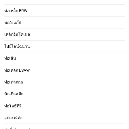
ท่อเหล็ก ERW
ท่อถังแก๊ส
เหล็กอินโคเนล
ไปป์ไลน์ฉนวน
ท่อเส้น
ท่อเหล็ก LSAW
ท่อเหล็กกล
นิกเกิลสตีล
ท่อโอซีทีจี
อุปกรณ์ท่อ