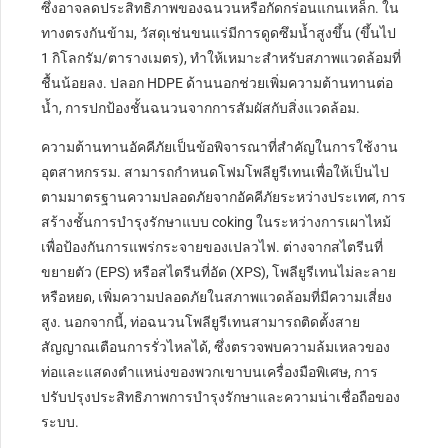
ซึ่งอาจลดประสิทธิภาพของฉนวนหรือกัดกร่อนแกนเหล็ก. ใน
ทางตรงกันข้าม, วัสดุเช่นขนแร่มีการดูดซึมน้ำสูงขึ้น (ขึ้นไป
1 กิโลกรัม/ตารางเมตร), ทำให้เหมาะสำหรับสภาพแวดล้อมที่
ชื้นน้อยลง. ปลอก HDPE ด้านนอกช่วยเพิ่มความต้านทานต่อ
น้ำ, การปกป้องชั้นฉนวนจากการสัมผัสกับสิ่งแวดล้อม.
ความต้านทานอัคคีภัยเป็นข้อพิจารณาที่สำคัญในการใช้งาน
อุตสาหกรรม. สามารถกำหนดโฟมโพลียูรีเทนเพื่อให้เป็นไป
ตามมาตรฐานความปลอดภัยจากอัคคีภัยระหว่างประเทศ, การ
สร้างชั้นการบำรุงรักษาแบบ coking ในระหว่างการเผาไหม้
เพื่อป้องกันการแพร่กระจายของเปลวไฟ. ต่างจากสไตรีนที่
ขยายตัว (EPS) หรือสไตรีนที่อัด (XPS), โพลียูรีเทนไม่ละลาย
หรือหยด, เพิ่มความปลอดภัยในสภาพแวดล้อมที่มีความเสี่ยง
สูง. นอกจากนี้, ท่อฉนวนโพลียูรีเทนสามารถติดตั้งสาย
สัญญาณเตือนการรั่วไหลได้, ซึ่งตรวจพบความล้มเหลวของ
ท่อและแสดงตำแหน่งของพวกเขาบนเครื่องมือพิเศษ, การ
ปรับปรุงประสิทธิภาพการบำรุงรักษาและความน่าเชื่อถือของ
ระบบ.