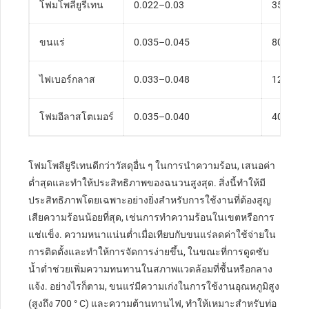
โฟมโพลียูรีเทน
0.022–0.03
35–120
ขนแร่
0.035–0.045
80–200
ไฟเบอร์กลาส
0.033–0.048
12–48
โฟมอีลาสโตเมอร์
0.035–0.040
40–80
โฟมโพลียูรีเทนดีกว่าวัสดุอื่น ๆ ในการนำความร้อน, เสนอค่า
ต่ำสุดและทำให้ประสิทธิภาพของฉนวนสูงสุด. สิ่งนี้ทำให้มี
ประสิทธิภาพโดยเฉพาะอย่างยิ่งสำหรับการใช้งานที่ต้องสูญ
เสียความร้อนน้อยที่สุด, เช่นการทำความร้อนในเขตหรือการ
แช่แข็ง. ความหนาแน่นต่ำเมื่อเทียบกับขนแร่ลดค่าใช้จ่ายใน
การติดตั้งและทำให้การจัดการง่ายขึ้น, ในขณะที่การดูดซับ
น้ำต่ำช่วยเพิ่มความทนทานในสภาพแวดล้อมที่ชื้นหรือกลาง
แจ้ง. อย่างไรก็ตาม, ขนแร่มีความเก่งในการใช้งานอุณหภูมิสูง
(สูงถึง 700 ° C) และความต้านทานไฟ, ทำให้เหมาะสำหรับท่อ