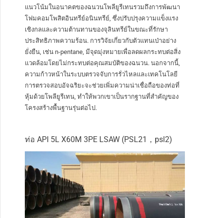
แนวโน้มในอนาคตของฉนวนโพลียูรีเทนรวมถึงการพัฒนา
โฟมคอมโพสิตอินทรีย์อนินทรีย์, ซึ่งปรับปรุงความแข็งแรง
เชิงกลและความต้านทานของจุลินทรีย์ในขณะที่รักษา
ประสิทธิภาพความร้อน. การวิจัยเกี่ยวกับตัวแทนเป่าอย่าง
ยั่งยืน, เช่น n-pentane, มีจุดมุ่งหมายเพื่อลดผลกระทบต่อสิ่ง
แวดล้อมโดยไม่กระทบต่อคุณสมบัติของฉนวน. นอกจากนี้,
ความก้าวหน้าในระบบตรวจจับการรั่วไหลและเทคโนโลยี
การตรวจสอบอัจฉริยะจะช่วยเพิ่มความน่าเชื่อถือของท่อที่
หุ้มด้วยโพลียูรีเทน, ทำให้พวกเขาเป็นรากฐานที่สำคัญของ
โครงสร้างพื้นฐานรุ่นต่อไป.
ท่อ API 5L X60M 3PE LSAW (PSL21，psl2)