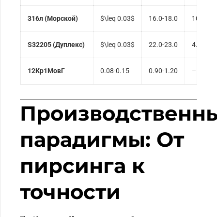
316л (Морской)
$\leq 0.03$
16.0-18.0
10.0-14
S32205 (Дуплекс)
$\leq 0.03$
22.0-23.0
4.5-6.5
12Кр1МовГ
0.08-0.15
0.90-1.20
–
Производственн
парадигмы: От
пирсинга к
точности