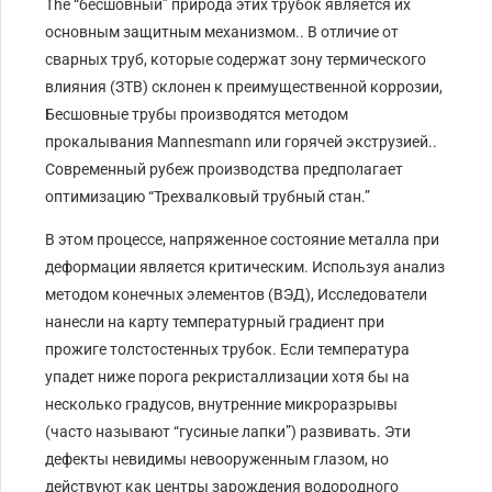
The
“бесшовный” природа этих трубок является их
основным защитным механизмом.. В отличие от
сварных труб, которые содержат зону термического
влияния (ЗТВ) склонен к преимущественной коррозии,
Бесшовные трубы производятся методом
прокалывания Mannesmann или горячей экструзией..
Современный рубеж производства предполагает
оптимизацию “Трехвалковый трубный стан.”
В этом процессе, напряженное состояние металла при
деформации является критическим. Используя анализ
методом конечных элементов (ВЭД), Исследователи
нанесли на карту температурный градиент при
прожиге толстостенных трубок. Если температура
упадет ниже порога рекристаллизации хотя бы на
несколько градусов, внутренние микроразрывы
(часто называют “гусиные лапки”) развивать. Эти
дефекты невидимы невооруженным глазом, но
действуют как центры зарождения водородного