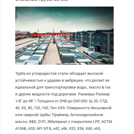
Труба из углеродистой стали обладает высокой
устойчивостью к ударам и вибрации, что делает ее
идеальной для транспортировки воды., масло & газ
и другие жидкости под дорогами. Размеры Размер:
1/8″ до 48″ / Толщина от DN6 до DN1200: Щ 20, СТД,
40, XS, 80, 120, 160, Тип XXS: Поверхность бесшовной
или сварной трубы: Праймер, Антикоррозийное
масло, ФБЕ, 2ЧП, 3Материал с покрытием LPE: АСТМ
А106Б, А53, API 5Л Б, х42, х46, Х52, Х56, Х60, х65,