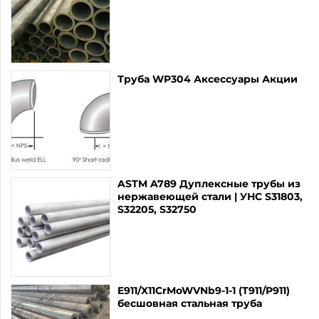
Труба WP304 Аксессуары Акции
ASTM A789 Дуплексные трубы из
нержавеющей стали | УНС S31803,
S32205, S32750
E911/X11CrMoWVNb9-1-1 (T911/P911)
бесшовная стальная труба