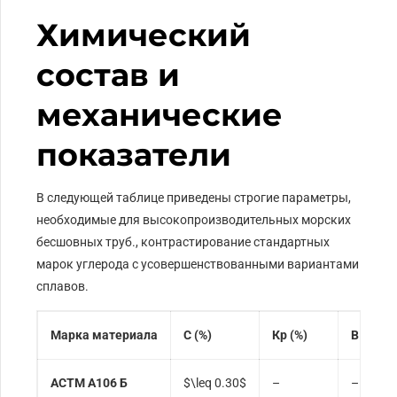
Химический
состав и
механические
показатели
В следующей таблице приведены строгие параметры,
необходимые для высокопроизводительных морских
бесшовных труб., контрастирование стандартных
марок углерода с усовершенствованными вариантами
сплавов.
Марка материала
С (%)
Кр (%)
В (%)
АСТМ А106 Б
$\leq 0.30$
–
–