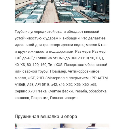
Труба из углеродистой стали обладает высокой
устойчивостью к ударам и вибрации, что делает ее
идеальной для транспортировки воды., масло & газ
и другие жидкости под дорогами. Размеры Размер:
1/8″ до 48″ / Толщина от DN6 до DN1200: Щ 20, СТД,
40, XS, 80, 120, 160, Тип XXS: Поверхность бесшовной
или сварной трубы: Праймер, Антикоррозийное
масло, ФБЕ, 2ЧП, 3Материал с покрытием LPE: АСТМ
А106Б, А53, API 5Л Б, х42, х46, Х52, Х56, Х60, х65,
Сервис X70: Резка, Снятие фаски, Резьба, обработка
канавок, Покрытие, Гальванизация
Пружинная вешалка и опора